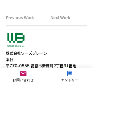
Previous Work
Next Work
​株式会社ワーズブレーン
本社
​〒770-0855 徳島市新蔵町2丁目31番地
T
088-653-0533
F
088-653-3636
お問い合わせ
エントリー
東京オフィス
〒150-0021東京都渋谷区恵比寿西2-5-1
T 090-5973-0918
Youtube
Facebook