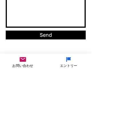
Send
お問い合わせ
エントリー
​株式会社ワーズブレーン
本社
​〒770-0855 徳島市新蔵町2丁目31番地
T
088-653-0533
F
088-653-3636
東京オフィス
〒150-0021東京都渋谷区恵比寿西2-5-1