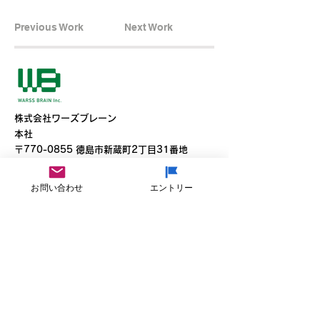
Previous Work
Next Work
​株式会社ワーズブレーン
本社
​〒770-0855 徳島市新蔵町2丁目31番地
T
088-653-0533
F
088-653-3636
お問い合わせ
エントリー
東京オフィス
〒150-0021東京都渋谷区恵比寿西2-5-1
T 090-5973-0918
Youtube
Facebook
テレワークツール「テレワンプラス」