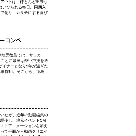
イアウトは、ほとんど出来な
はいびられる毎日。同期入
手で創り、カタチにする喜び
ターコンペ
より地元徳島では、サッカー
たことに県民は熱い声援を送
ザイナーとなり5年が過ぎた
見事採用。そこから、徳島
でいたが、近年の動画編集の
駆使し、地元イベントCM
ラストアニメーションを加え
とって平面から動画クリエイ