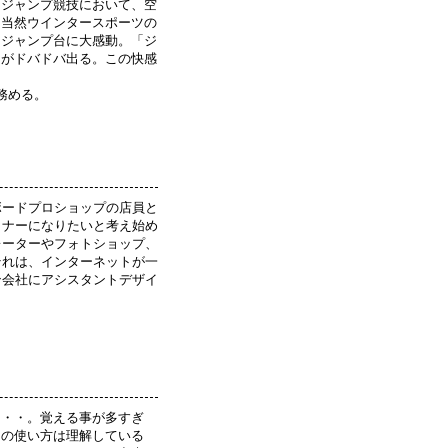
うジャンプ競技において、空
、当然ウインタースポーツの
なジャンプ台に大感動。「ジ
ンがドバドバ出る。この快感
務める。
ボードプロショップの店員と
イナーになりたいと考え始め
レーターやフォトショップ、
それは、インターネットが一
ン会社にアシスタントデザイ
・・・。覚える事が多すぎ
ンの使い方は理解している