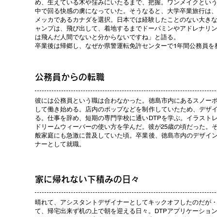
め、生えている木や窪みにいたるまで、把握。ワンメイクとい
中で回る快感の虜になっていた。そうなると、大学卒業旅行は
メッカであるカナダを選択。日本では経験したことのない大き
ャンプは、飛び出して、着地するまでドーパミンやアドレナリ
は飛んだ人間でないと分からないですね」と語る。
卒業後は帰郷し、なぜか県警運転免許センターで1年間公務員を
公務員からの転職
彼には公務員という職は合わなかった。徳島市内にあるスノー
して働き始める。店内のポップなどを制作していたため、デザ
る。仕事を辞め、短期の専門学校に通いDTPを学ぶ。イラスト
ドリームウィーバーの使い方を学んだ。彼が25歳の頃だった。
般家庭にも急激に普及していた頃。卒業後、徳島市内のデザイ
ナーとして就職。
家に帰れない下積みの日々
晴れて、アシスタントデザイナーとしてキックオフしたのだが
て、帰宅出来ず机の上で朝を迎える日々。DTPアプリケーショ