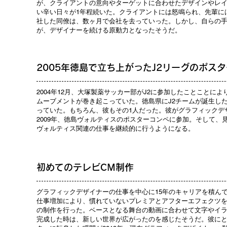
が、クライアントの意向やターゲットに合わせたデザインやレ
い辛い日々が1年程続いた。クライアントには怒鳴られ、先輩に
社した同僚は、数ヶ月で会社を去っていった。しかし、自らの
が、デザイナーを続ける原動力となったそうだ。
2005年徳島で立ち上がったJ2リーグのポス
2004年12月、大塚製薬サッカー部がJ2に参加したことことに
ムーブメントが巻き起こっていた。徳島県にJ2チームが誕生し
っていた。もちろん、彼もその1人だった。彼がグラフィックデ
2009年、徳島ヴォルティスのポスターコンペに参加。そして、
ヴォルティス関連の仕事を継続的に行うようになる。
初めてのテレビCM制作
グラフィックデザイナーの仕事を中心に15年のキャリアを積ん
仕事増加により、慣れていないプレミアとアフターエフェクツを
の制作を行った。ベースとなる舞台の動画に合わせて文字やイ
完成した時は、新しい世界が広がったのを感じたそうだ。彼に