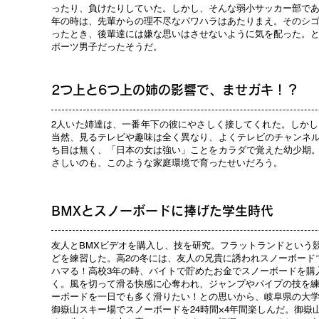
ったり、負けたりしていた。しかし、そんな弱小サッカー部であ
年の時は、先輩からの理不尽なパワハラはあたりまえ。そのシゴ
ったとき、後輩達には嫌な思いはさせないように気を配った。
ポーツ男子だったそうだ。
2つ上と6つ上の姉の影響で、ませガキ！？
2人いた姉達は、一番年下の彼にやさしく接してくれた。しかし
当然、見るテレビや趣味は全く異なり、よくテレビのチャンネ
ち目は無く、「日本の女は強い」ことをカラダで覚えた幼少期
さしいのも、このような家庭環境で育ったせいだろう。
BMXとスノーボードに捧げた学生時代
友人とBMXビデオを購入し、技を研究。フラットランドという
どを練習した。高2の冬には、友人の兄貴に誘われスノーボード
ハマる！高校3年の時、バイトで貯めたお金でスノーボードを購
く。風を切って滑る快感に心奪われ、ジャンプやパイプの技を
ーボードを一日でも多く滑りたい！との思いから、岐阜県の大
御嶽山スキー場でスノーボードを24時間×4年間楽しんだ。御嶽