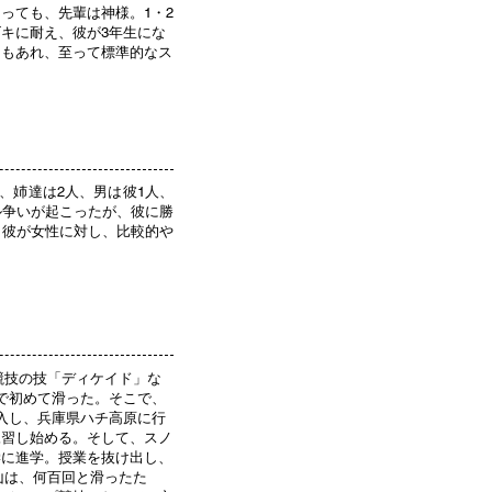
っても、先輩は神様。1・2
キに耐え、彼が3年生にな
ともあれ、至って標準的なス
、姉達は2人、男は彼1人、
ル争いが起こったが、彼に勝
。彼が女性に対し、比較的や
競技の技「ディケイド」な
で初めて滑った。そこで、
入し、兵庫県ハチ高原に行
練習し始める。そして、スノ
学に進学。授業を抜け出し、
山は、何百回と滑ったた