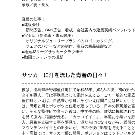
家族／妻・長女
直近の仕事｜
●建設会社
新聞広告、SNS広告、看板、会社案内や建築実績パンフレッ
●宝石店（新潟市・東京銀座）
オリジナルジュエリーブランドのロゴ、カタログ、
フェアのバナーなどの制作、宝石の商品撮影など
●地元J2リーグサッカークラブ冊子
●動画コンテンツの撮影
サッカーに汗を流した青春の日々！
彼は、徳島県板野郡藍住町にて昭和53年、姉2人の後、初の男
タイル職人、母は事務員として家計を支える、ごく一般的な家
藍住町といえば、自然豊かな町。そういえば聞こえは良いが、
は、田畑と川とポツポツと住宅が建っている、日本の原風景と
い。そんな藍住町で育った彼は、中学生の時、雑誌に掲載されて
を見て脳内に稲妻が走る。「カッコイイ！」。早速お小遣いを
入。悪路を走破する事を夢見て、泥だらけになりながら、近所
マウンテンバイクとの出会いが、彼の今後に影響を与えること
中・高校では、サッカー部に所属。ポジションはミッドフィルダ