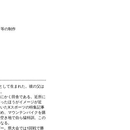
ト等の制作
子として生まれた。彼の父は
庭。
とにかく田舎である。近所に
言ったほうがイメージが近
いたXスポーツの特集記事
貯め、マウンテンバイクを購
の空き地で自ら猛特訓。この
となる。
ー。県大会では1回戦で勝