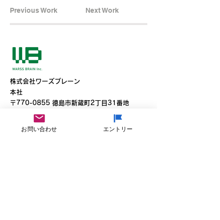
Previous Work
Next Work
​株式会社ワーズブレーン
本社
​〒770-0855 徳島市新蔵町2丁目31番地
T
088-653-0533
F
088-653-3636
お問い合わせ
エントリー
東京オフィス
〒150-0021東京都渋谷区恵比寿西2-5-1
T 090-5973-0918
Youtube
Facebook
テレワークツール「テレワンプラス」