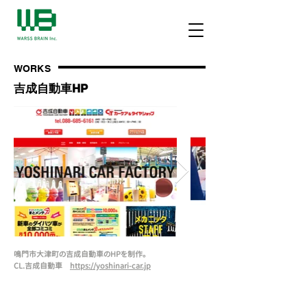
WORKS
​吉成自動車
HP
鳴門市大津町の吉成自動車のHPを制作。
CL.吉成自動車
https://yoshinari-car.jp