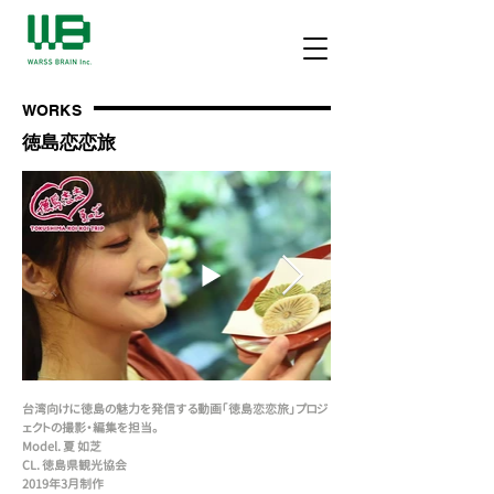
WORKS
​徳島恋恋旅
台湾向けに徳島の魅力を発信する動画「徳島恋恋旅」プロジ
ェクトの撮影・編集を担当。
Model. 夏 如芝
CL. 徳島県観光協会
2019年3月制作