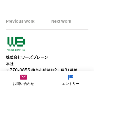
Previous Work
Next Work
​株式会社ワーズブレーン
本社
​〒770-0855 徳島市新蔵町2丁目31番地
T
088-653-0533
お問い合わせ
エントリー
F
088-653-3636
東京オフィス
〒150-0021東京都渋谷区恵比寿西2-5-1
T 090-5973-0918
Youtube
Facebook