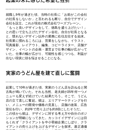
起業の末に感じた希望と挫折
就職し9年が過ぎた頃、当時の社長に「お前がこの会社
の社長をしないか」と言われるも断り、自分でデザイン
会社を設立。これが現在の株式会社ワーズブレーン。
「もっと良いデザインをして、徳島を盛り上げたい！」
との思いで立ち上げたデザイン会社。自分が社長となる
と、慣れないデザイン以外の業務に右往左往する始末。
社長業に慣れるころには、営業をしながら、イラスト、
写真撮影、レイアウト、編集、コピーライター、店舗デ
ザイン、イベントの企画・運営まで仕事の幅が広がって
いた。仕事の幅が広がり、可能性を感じつつも、利益が
出ない現状に頭を悩ませることになる。
実家のうどん屋を建て直しに奮闘
起業して10年が過ぎた頃、実家のうどん店を訪ねると閑
古鳥が鳴いていた。それも当然、老夫婦が25年何一つメ
ニューも変えず続けていた結果だろう。そこで、うどん
店の立て直しに奮起。彼は、エリアマーケティングを行
い、メニューの開発や価格の見直し、店舗の改装、広告
宣伝を行い、約2年で売り上げを約3倍にしたそうだ。
この頃から彼は、デザインに対する考え方や自分のポジ
ションが明確になってきた。カッコイイデザインには目
もくれず「クライアントを中小零細企業にしぼり、クラ
イアントの売り上げを上げるデザインを探求。適正適価