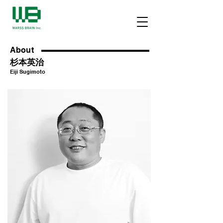
About
杉本英治
Eiji Sugimoto