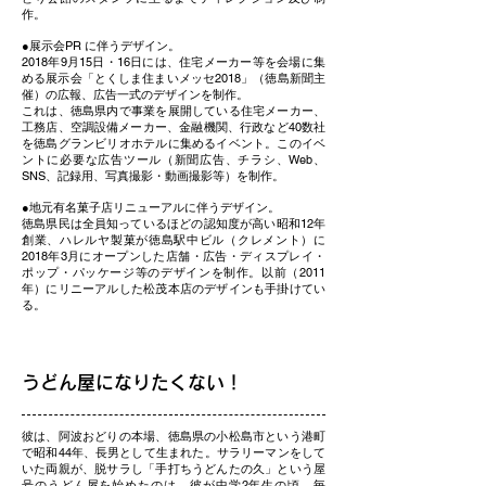
作。
●展示会PR に伴うデザイン。
2018年9月15日・16日には、住宅メーカー等を会場に集
める展示会「とくしま住まいメッセ2018」（徳島新聞主
催）の広報、広告一式のデザインを制作。
これは、徳島県内で事業を展開している住宅メーカー、
工務店、空調設備メーカー、金融機関、行政など40数社
を徳島グランビリオホテルに集めるイベント。このイベ
ントに必要な広告ツール（新聞広告、チラシ、Web、
SNS、記録用、写真撮影・動画撮影等）を制作。
●地元有名菓子店リニューアルに伴うデザイン。
徳島県民は全員知っているほどの認知度が高い昭和12年
創業、ハレルヤ製菓が徳島駅中ビル（クレメント）に
2018年3月にオープンした店舗・広告・ディスプレイ・
ポップ・パッケージ等のデザインを制作。以前（2011
年）にリニーアルした松茂本店のデザインも手掛けてい
る。
うどん屋になりたくない！
彼は、阿波おどりの本場、徳島県の小松島市という港町
で昭和44年、長男として生まれた。サラリーマンをして
いた両親が、脱サラし「手打ちうどんたの久」という屋
号のうどん屋を始めたのは、彼が中学2年生の頃。毎