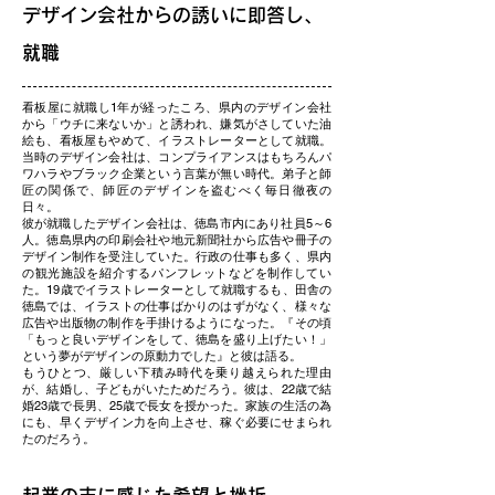
デザイン会社からの誘いに即答し、
就職
看板屋に就職し1年が経ったころ、県内のデザイン会社
から「ウチに来ないか」と誘われ、嫌気がさしていた油
絵も、看板屋もやめて、イラストレーターとして就職。
当時のデザイン会社は、コンプライアンスはもちろんパ
ワハラやブラック企業という言葉が無い時代。弟子と師
匠の関係で、師匠のデザインを盗むべく毎日徹夜の
日々。
彼が就職したデザイン会社は、徳島市内にあり社員5～6
人。徳島県内の印刷会社や地元新聞社から広告や冊子の
デザイン制作を受注していた。行政の仕事も多く、県内
の観光施設を紹介するパンフレットなどを制作してい
た。19歳でイラストレーターとして就職するも、田舎の
徳島では、イラストの仕事ばかりのはずがなく、様々な
広告や出版物の制作を手掛けるようになった。『その頃
「もっと良いデザインをして、徳島を盛り上げたい！」
という夢がデザインの原動力でした』と彼は語る。
もうひとつ、厳しい下積み時代を乗り越えられた理由
が、結婚し、子どもがいたためだろう。彼は、22歳で結
婚23歳で長男、25歳で長女を授かった。家族の生活の為
にも、早くデザイン力を向上させ、稼ぐ必要にせまられ
たのだろう。