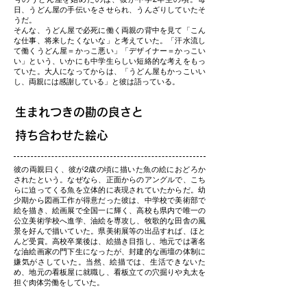
日、うどん屋の手伝いをさせられ、うんざりしていたそ
うだ。
そんな、うどん屋で必死に働く両親の背中を見て「こん
な仕事、将来したくないな」と考えていた。「汗水流し
て働くうどん屋＝かっこ悪い」「デザイナー＝かっこい
い」という、いかにも中学生らしい短絡的な考えをもっ
ていた。大人になってからは、「うどん屋もかっこいい
し、両親には感謝している」と彼は語っている。
生まれつきの勘の良さと
持ち合わせた絵心
彼の両親曰く、彼が2歳の頃に描いた魚の絵におどろか
されたという。なぜなら、正面からのアングルで、こち
らに迫ってくる魚を立体的に表現されていたからだ。幼
少期から図画工作が得意だった彼は、中学校で美術部で
絵を描き、絵画展で全国一に輝く、高校も県内で唯一の
公立美術学校へ進学、油絵を専攻し、牧歌的な田舎の風
景を好んで描いていた。県美術展等の出品すれば、ほと
んど受賞。高校卒業後は、絵描き目指し、地元では著名
な油絵画家の門下生になったが、封建的な画壇の体制に
嫌気がさしていた。当然、絵描では、生活できないた
め、地元の看板屋に就職し、看板立ての穴掘りや丸太を
担ぐ肉体労働をしていた。