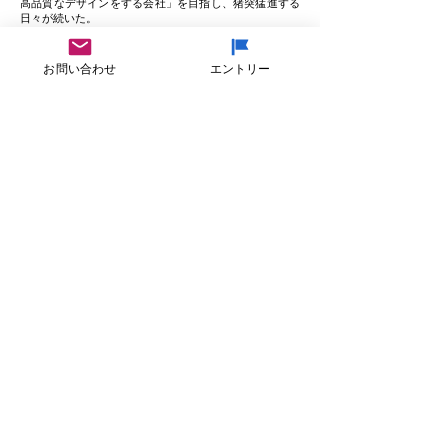
高品質なデザインをする会社」を目指し、猪突猛進する
日々が続いた。
お問い合わせ
エントリー
海外展開始動！
バブル崩壊後、徳島では人口減少や長期のデフレ、リー
マンショックなど、厳しいことが続いていた。疲弊し続
ける徳島にいた彼は、一筋の光りを海外に求めて、2014
年頃、アジア各国（中国・韓国・ベトナム・カンボジ
ア・インドネシア・タイ）を訪れた。初めて海外に出た
事で、改めて日本文化に誇りを持った。いわゆる戦後レ
ジームからの脱却だろう。そして、ベトナム・ホーチミ
ンに、デザイン会社とうどん店を2015 年設立。単身で乗
り込み、店舗の設計や、厨房機器の設計、仕入れ先の開
拓、メニューイング、スタッフの募集から教育、マネー
ジメント、広告まで自身が行った。言葉が通じない異国
の地で、単身で乗り込み、心も体もボロボロの末オープ
ン。順調に運営が進むと思われた矢先、名義人に店を乗
っ取られ1年程で閉店。デザイン会社も現地の友人に委
託し現在に至る。その時のネットワークを生かして、
Webの開発や英訳・翻訳などを海外で制作することで、
コストメリットが出せるようになった。
彼は一見、デザイナーとは思えない風体。身長も170㎝
に満たず、小太りで、短髪。自身の衣服などにもほとん
ど興味がないらしい。趣味といったモノもあまりなく、
しいていえばロードバイクやロングボードサーフィンだ
という。徳島には、サーフィンができる海岸が多数あ