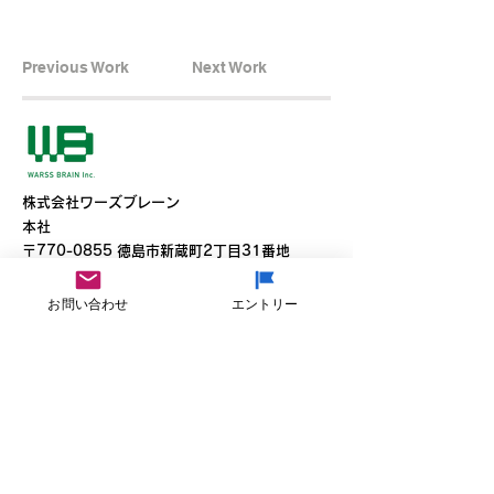
Previous Work
Next Work
​株式会社ワーズブレーン
本社
​〒770-0855 徳島市新蔵町2丁目31番地
T
088-653-0533
F
088-653-3636
お問い合わせ
エントリー
東京オフィス
〒150-0021東京都渋谷区恵比寿西2-5-1
T 090-5973-0918
Youtube
Facebook